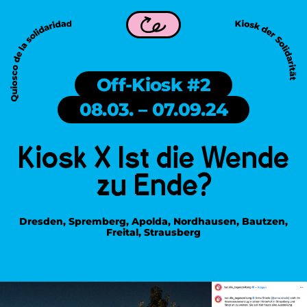
y ist Teil von WDC 2026 in Frankfurt am Main!
Kiosk of Sol
Zurück
Off-Kiosk #2
08.03. – 07.09.24
Kiosk X Ist die Wende
zu Ende?
Dresden, Spremberg, Apolda, Nordhausen, Bautzen,
Freital, Strausberg