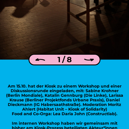
1 / 8
Am 15.10. hat der Kiosk zu einem Workshop und einer
Diskussionsrunde eingeladen, mit: Sabine Krohner
(Berlin Mondiale), Katalin Gennburg (Die Linke), Larissa
Krause (Berliner Projektfonds Urbane Praxis), Daniel
Dieckmann (IG Habersaathstraße). Moderation Moritz
Ahlert (Habitat Unit – Kiosk of Solidarity)
Food and Co-Orga: Lea Daria John (Constructlab).
Im internen Workshop haben wir gemeinsam mit
bisher am Kiosk-Prozess beteiligten Akteur*innen