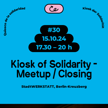
ist Teil von WDC 2026 in Frankfurt am Main!
Kiosk of Solid
Zurück
#30
15.10.24
17.30 – 20 h
Kiosk of Solidarity –
Meetup / Closing
StadtWERKSTATT, Berlin-Kreuzberg